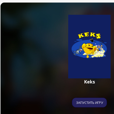
Keks
ЗАПУСТИТЬ ИГРУ