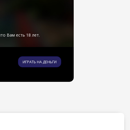
то Вам есть 18 лет.
ИГРАТЬ НА ДЕНЬГИ