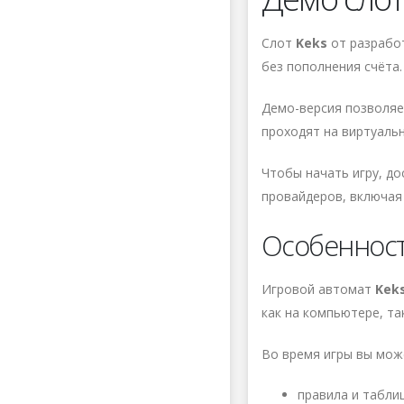
Слот
Keks
от разрабо
без пополнения счёта.
Демо-версия позволяе
проходят на виртуальн
Чтобы начать игру, д
провайдеров, включая 
Особенност
Игровой автомат
Kek
как на компьютере, та
Во время игры вы мож
правила и табли