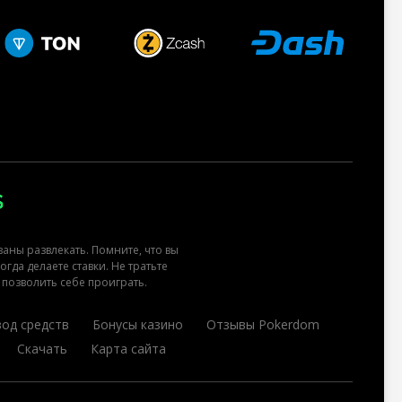
аны развлекать. Помните, что вы
огда делаете ставки. Не тратьте
позволить себе проиграть.
од средств
Бонусы казино
Отзывы Pokerdom
Скачать
Карта сайта