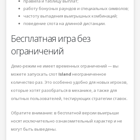
правила и таблицу выплат;
работу бонусных раундов и специальных символов;
частоту выпадения выигрышных комбинаций;
поведение слота на длинной дистанции.
Бесплатная игра без
ограничений
Демо-режим не имеет временных ограничений — вы
можете запускать слот
Island
неограниченное
количество раз. Это особенно удобно для новых игроков,
которые хотят разобраться в механике, а также для
опытных пользователей, тестирующих стратегии ставок.
Обратите внимание: в бесплатной версии выигрыши
носят исключительно ознакомительный характер и не
могут быть выведены.