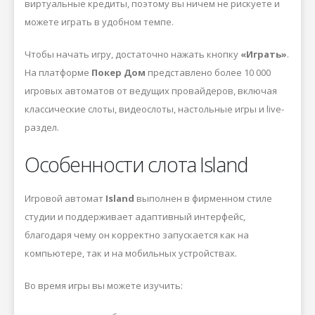
виртуальные кредиты, поэтому вы ничем не рискуете и
можете играть в удобном темпе.
Чтобы начать игру, достаточно нажать кнопку
«Играть»
.
На платформе
Покер Дом
представлено более 10 000
игровых автоматов от ведущих провайдеров, включая
классические слоты, видеослоты, настольные игры и live-
раздел.
Особенности слота Island
Игровой автомат
Island
выполнен в фирменном стиле
студии
и поддерживает адаптивный интерфейс,
благодаря чему он корректно запускается как на
компьютере, так и на мобильных устройствах.
Во время игры вы можете изучить: