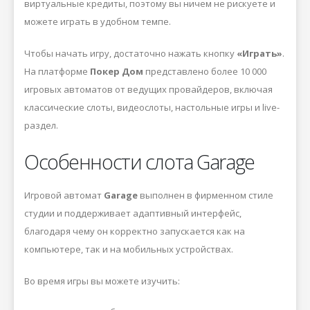
виртуальные кредиты, поэтому вы ничем не рискуете и
можете играть в удобном темпе.
Чтобы начать игру, достаточно нажать кнопку
«Играть»
.
На платформе
Покер Дом
представлено более 10 000
игровых автоматов от ведущих провайдеров, включая
классические слоты, видеослоты, настольные игры и live-
раздел.
Особенности слота Garage
Игровой автомат
Garage
выполнен в фирменном стиле
студии
и поддерживает адаптивный интерфейс,
благодаря чему он корректно запускается как на
компьютере, так и на мобильных устройствах.
Во время игры вы можете изучить: