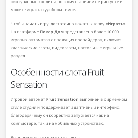
виртуальные кредиты, поэтому вы ничем не рискуете и
можете играть в удобном темпе.
Чтобы начать игру, достаточно нажать кнопку
«Играть»
.
На платформе
Покер Дом
представлено более 10 000
игровых автоматов от ведущих провайдеров, включая
классические слоты, видеослоты, настольные игры и live-
раздел.
Особенности слота Fruit
Sensation
Игровой автомат
Fruit Sensation
выполнен в фирменном
стиле студии
и поддерживает адаптивный интерфейс,
благодаря чему он корректно запускается как на
компьютере, так и на мобильных устройствах.
Во время игры вы можете изучить: