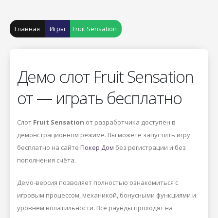
Главная
Игры
Fruit Sensation
Демо слот Fruit Sensation
от — играть бесплатно
Слот
Fruit Sensation
от разработчика
доступен в
демонстрационном режиме. Вы можете запустить игру
бесплатно на сайте
Покер Дом
без регистрации и без
пополнения счёта.
Демо-версия позволяет полностью ознакомиться с
игровым процессом, механикой, бонусными функциями и
уровнем волатильности. Все раунды проходят на