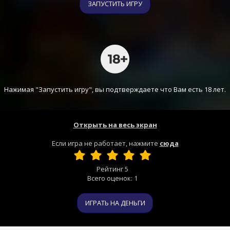
ЗАПУСТИТЬ ИГРУ
Нажимая "Запустить игру", вы подтверждаете что Вам есть 18 лет.
Открыть на весь экран
Если игра не работает, нажмите
сюда
Рейтинг
5
Всего оценок:
1
ИГРАТЬ НА ДЕНЬГИ