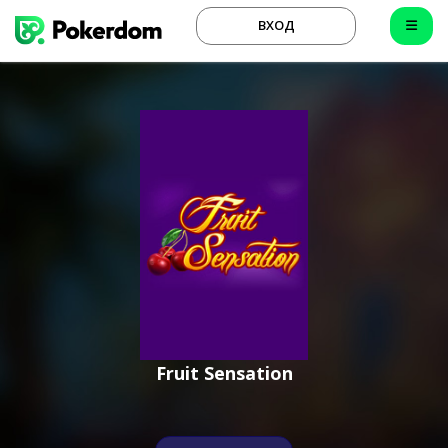
ВХОД
Fruit Sensation