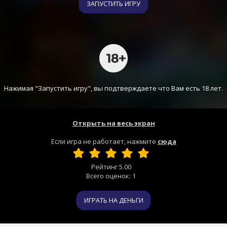
ЗАПУСТИТЬ ИГРУ
Нажимая "Запустить игру", вы подтверждаете что Вам есть 18 лет.
Открыть на весь экран
Если игра не работает, нажмите
сюда
Рейтинг
5.00
Всего оценок:
1
ИГРАТЬ НА ДЕНЬГИ