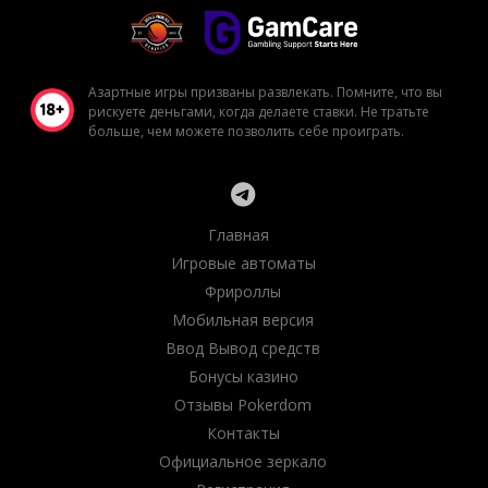
Азартные игры призваны развлекать. Помните, что вы
рискуете деньгами, когда делаете ставки. Не тратьте
больше, чем можете позволить себе проиграть.
Главная
Игровые автоматы
Фрироллы
Мобильная версия
Ввод Вывод средств
Бонусы казино
Отзывы Pokerdom
Контакты
Официальное зеркало