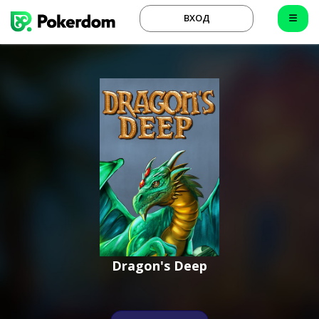
ВХОД
Dragon's Deep