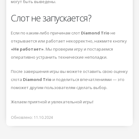
могут быть выведены.
Слот не запускается?
Если по каким-либо причинам слот
Diamond Trio
не
открывается или работает некорректно, нажмите кнопку
«Не работает»
. Мы проверим игру и постараемся
оперативно устранить технические неполадки.
После завершения игры вы можете оставить свою оценку
слота
Diamond Trio
и поделиться впечатлениями — это
поможет другим пользователям сделать выбор.
Желаем приятной и увлекательной игры!
Обновлено:
11.10.2024