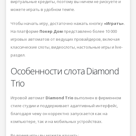
виртуальные кредиты, поэтому вы ничем не рискуете и
можете играть в удобном темпе.
Чтобы начать игру, достаточно нажать кнопку
«Играть»
.
На платформе
Покер Дом
представлено более 10 000
игровых автоматов от ведущих провайдеров, включая
классические слоты, видеослоты, настольные игры и live-
раздел.
Особенности слота Diamond
Trio
Игровой автомат
Diamond Trio
выполнен в фирменном
стиле студии
и поддерживает адаптивный интерфейс,
благодаря чему он корректно запускается как на
компьютере, так и на мобильных устройствах.
Во время игры вы можете изучить: