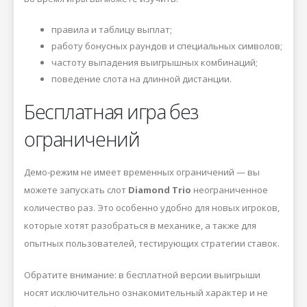
правила и таблицу выплат;
работу бонусных раундов и специальных символов;
частоту выпадения выигрышных комбинаций;
поведение слота на длинной дистанции.
Бесплатная игра без
ограничений
Демо-режим не имеет временных ограничений — вы
можете запускать слот
Diamond Trio
неограниченное
количество раз. Это особенно удобно для новых игроков,
которые хотят разобраться в механике, а также для
опытных пользователей, тестирующих стратегии ставок.
Обратите внимание: в бесплатной версии выигрыши
носят исключительно ознакомительный характер и не