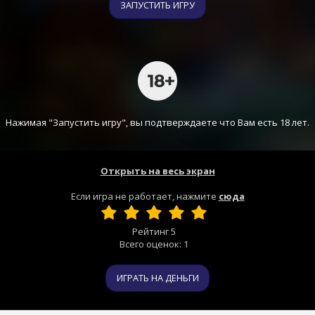
ЗАПУСТИТЬ ИГРУ
Нажимая "Запустить игру", вы подтверждаете что Вам есть 18 лет.
Открыть на весь экран
Если игра не работает, нажмите
сюда
Рейтинг
5
Всего оценок:
1
ИГРАТЬ НА ДЕНЬГИ