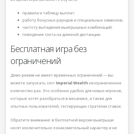
правила и таблицу выплат;
работу бонусных раундов и специальных символов;
частоту выпадения выигрышных комбинаций;
поведение слота на длинной дистанции.
Бесплатная игра без
ограничений
Демо-режим не имеет временных ограничений — вы
можете запускать слот
Imperial Wealth
неограниченное
количество раз. Это особенно удобно для новых игроков,
которые хотят разобраться в механике, а также для
опытных пользователей, тестирующих стратегии ставок.
Обратите внимание: в бесплатной версии выигрыши
носят исключительно ознакомительный характер и не