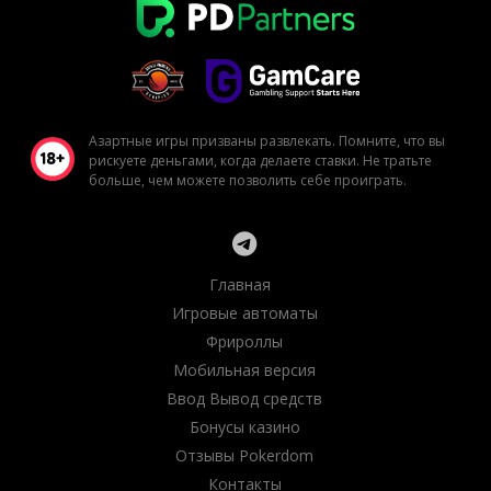
Азартные игры призваны развлекать. Помните, что вы
рискуете деньгами, когда делаете ставки. Не тратьте
больше, чем можете позволить себе проиграть.
Главная
Игровые автоматы
Фрироллы
Мобильная версия
Ввод Вывод средств
Бонусы казино
Отзывы Pokerdom
Контакты