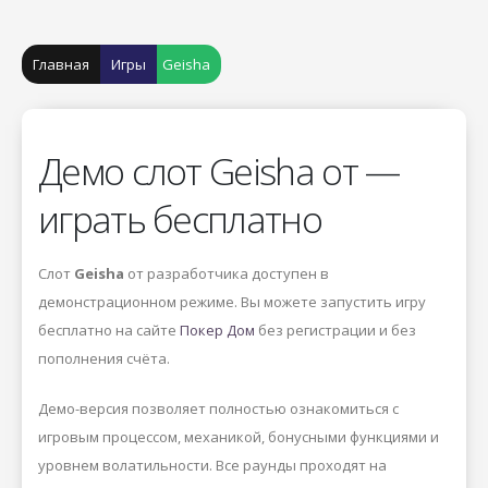
Главная
Игры
Geisha
Демо слот Geisha от —
играть бесплатно
Слот
Geisha
от разработчика
доступен в
демонстрационном режиме. Вы можете запустить игру
бесплатно на сайте
Покер Дом
без регистрации и без
пополнения счёта.
Демо-версия позволяет полностью ознакомиться с
игровым процессом, механикой, бонусными функциями и
уровнем волатильности. Все раунды проходят на