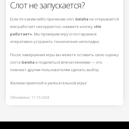
Слот не запускается?
Если по каким-либо причинам слот
Geisha
не открывается
или работает некорректно, нажмите кнопку
«Не
работает»
. Мы проверим игру и постараемся
оперативно устранить технические неполадки.
После завершения игры вы можете оставить свою оценку
слота
Geisha
и поделиться впечатлениями — это
поможет другим пользователям сделать выбор.
Желаем приятной и увлекательной игры!
Обновлено:
11.10.2024