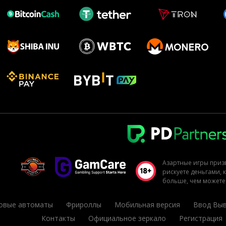
Азартные игры призв
рискуете деньгами, к
больше, чем можете 
овые автоматы
Фрироллы
Мобильная версия
Ввод Выв
Контакты
Официальное зеркало
Регистрация