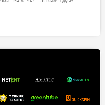
иться впечатлениями — это поможет другим