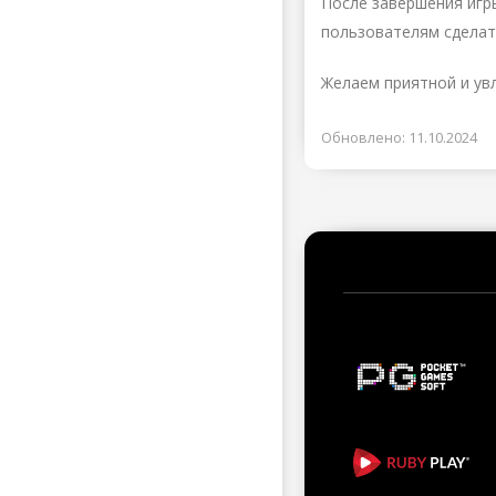
После завершения игр
пользователям сделат
Желаем приятной и ув
Обновлено:
11.10.2024