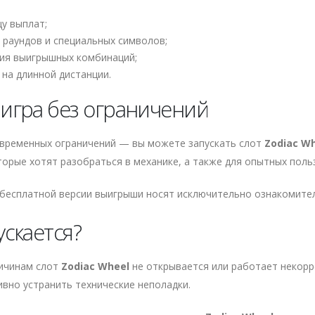
цу выплат;
 раундов и специальных символов;
ия выигрышных комбинаций;
 на длинной дистанции.
 игра без ограничений
временных ограничений — вы можете запускать слот
Zodiac W
торые хотят разобраться в механике, а также для опытных поль
 бесплатной версии выигрыши носят исключительно ознакомител
ускается?
ричинам слот
Zodiac Wheel
не открывается или работает некорр
ивно устранить технические неполадки.