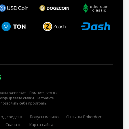
аны развлекать. Помните, что вы
огда делаете ставки. Не тратьте
позволить себе проиграть.
од средств
Бонусы казино
Отзывы Pokerdom
Скачать
Карта сайта