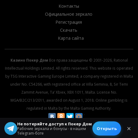
Контакты
Официальное зеркало
Регистрация
Скачать
Карта сайта
Казино Покер Дом
Все права защищены © 2001-2026, Rational
Intellectual Holdings Limited. All rights reserved. This website is operated
by TSG Interactive Gaming Europe Limited, a company registered in Malta
under No. C54266, with registered office at Villa Seminia, 8, Sir Temi
Zammit Avenue, Ta’ Xbiex, XBX 1011, Malta. License No.
MGA/B2C/213/2011, awarded on August 1, 2018. Online gambling is
regulated in Malta by the Malta Gaming Authority.
Не потеряйте доступ к Покер Дом
© 2026 All rights reserved.
✕
Открыть
Рабочие зеркала и бонусы - в нашем
Telegram-боте