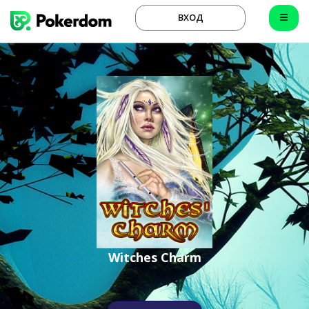
ВХОД
Witches Charm