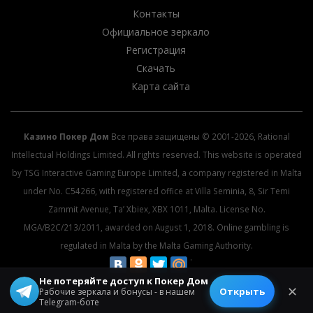
Контакты
Официальное зеркало
Регистрация
Скачать
Карта сайта
Казино Покер Дом
Все права защищены © 2001-2026, Rational
Intellectual Holdings Limited. All rights reserved. This website is operated
by TSG Interactive Gaming Europe Limited, a company registered in Malta
under No. C54266, with registered office at Villa Seminia, 8, Sir Temi
Zammit Avenue, Ta’ Xbiex, XBX 1011, Malta. License No.
MGA/B2C/213/2011, awarded on August 1, 2018. Online gambling is
regulated in Malta by the Malta Gaming Authority.
Не потеряйте доступ к Покер Дом
© 2026 All rights reserved.
✕
Открыть
Рабочие зеркала и бонусы - в нашем
Telegram-боте