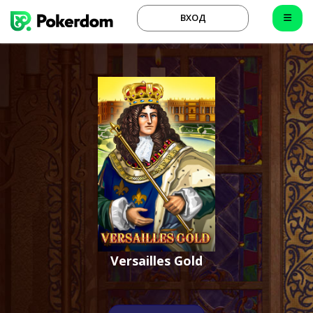
ВХОД
Versailles Gold