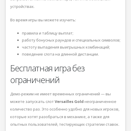
устройствах.
Во время игры вы можете изучить:
правила и таблицу выплат;
работу бонусных раундов и специальных символов;
частоту выпадения выигрышных комбинаций;
поведение слота на длинной дистанции.
Бесплатная игра без
ограничений
Демо-режим не имеет временных ограничений — вы
можете запускать слот
Versailles Gold
неограниченное
количество раз. Это особенно удобно для новых игроков,
которые хотят разобраться в механике, а также для
опытных пользователей, тестирующих стратегии ставок.