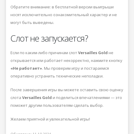
Обратите внимание: в бесплатной версии выигрыши
носят исключительно ознакомительный характер и не
могут быть выведены.
Слот не запускается?
Если по каким-либо причинам слот
Versailles Gold
не
открывается или работает некорректно, нажмите кнопку
«Не работает»
. Мы проверим игру и постараемся
оперативно устранить технические неполадки.
После завершения игры вы можете оставить свою оценку
слота
Versailles Gold
и поделиться впечатлениями — это
поможет другим пользователям сделать выбор.
Желаем приятной и увлекательной игры!
Обновлено:
11.10.2024