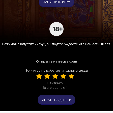
ЗАПУСТИТЬ ИГРУ
Нажимая "Запустить игру", вы подтверждаете что Вам есть 18 лет.
Открыть на весь экран
Если игра не работает, нажмите
сюда
Рейтинг
5
Всего оценок:
1
ИГРАТЬ НА ДЕНЬГИ