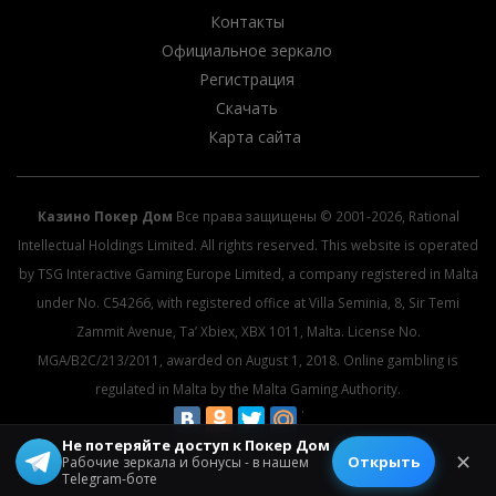
Контакты
Официальное зеркало
Регистрация
Скачать
Карта сайта
Казино Покер Дом
Все права защищены © 2001-2026, Rational
Intellectual Holdings Limited. All rights reserved. This website is operated
by TSG Interactive Gaming Europe Limited, a company registered in Malta
under No. C54266, with registered office at Villa Seminia, 8, Sir Temi
Zammit Avenue, Ta’ Xbiex, XBX 1011, Malta. License No.
MGA/B2C/213/2011, awarded on August 1, 2018. Online gambling is
regulated in Malta by the Malta Gaming Authority.
Не потеряйте доступ к Покер Дом
© 2026 All rights reserved.
✕
Открыть
Рабочие зеркала и бонусы - в нашем
Telegram-боте