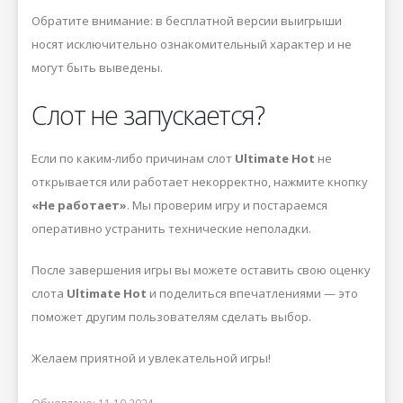
Обратите внимание: в бесплатной версии выигрыши
носят исключительно ознакомительный характер и не
могут быть выведены.
Слот не запускается?
Если по каким-либо причинам слот
Ultimate Hot
не
открывается или работает некорректно, нажмите кнопку
«Не работает»
. Мы проверим игру и постараемся
оперативно устранить технические неполадки.
После завершения игры вы можете оставить свою оценку
слота
Ultimate Hot
и поделиться впечатлениями — это
поможет другим пользователям сделать выбор.
Желаем приятной и увлекательной игры!
Обновлено:
11.10.2024