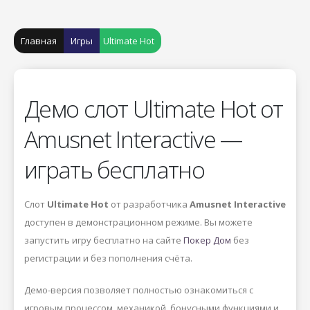
Главная
Игры
Ultimate Hot
Демо слот Ultimate Hot от
Amusnet Interactive —
играть бесплатно
Слот
Ultimate Hot
от разработчика
Amusnet Interactive
доступен в демонстрационном режиме. Вы можете
запустить игру бесплатно на сайте
Покер Дом
без
регистрации и без пополнения счёта.
Демо-версия позволяет полностью ознакомиться с
игровым процессом, механикой, бонусными функциями и