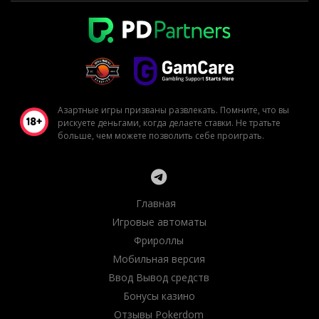
Азартные игры призваны развлекать. Помните, что вы
рискуете деньгами, когда делаете ставки. Не тратьте
больше, чем можете позволить себе проиграть.
Главная
Игровые автоматы
Фрироллы
Мобильная версия
Ввод Вывод средств
Бонусы казино
Отзывы Pokerdom