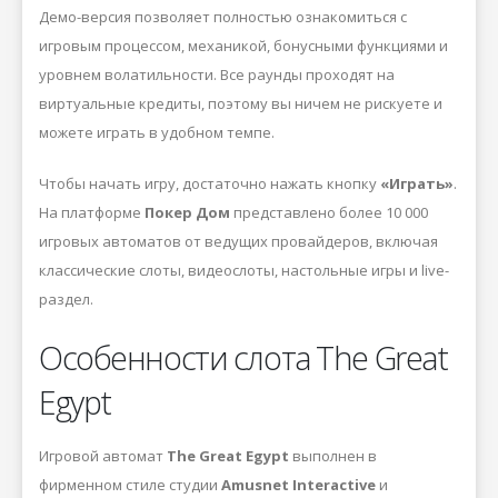
Демо-версия позволяет полностью ознакомиться с
игровым процессом, механикой, бонусными функциями и
уровнем волатильности. Все раунды проходят на
виртуальные кредиты, поэтому вы ничем не рискуете и
можете играть в удобном темпе.
Чтобы начать игру, достаточно нажать кнопку
«Играть»
.
На платформе
Покер Дом
представлено более 10 000
игровых автоматов от ведущих провайдеров, включая
классические слоты, видеослоты, настольные игры и live-
раздел.
Особенности слота The Great
Egypt
Игровой автомат
The Great Egypt
выполнен в
фирменном стиле студии
Amusnet Interactive
и