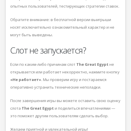
опытных пользователей, тестирующих стратегии ставок.
Обратите внимание: в бесплатной версии выигрыши
носят исключительно ознакомительный характер и не
могут быть выведены.
Слот не запускается?
Если по каким-либо причинам слот
The Great Egypt
не
открывается или работает некорректно, нажмите кнопку
«Не работает»
. Мы проверим игру и постараемся
оперативно устранить технические неполадки.
После завершения игры вы можете оставить свою оценку
слота
The Great Egypt
и поделиться впечатлениями —
это поможет другим пользователям сделать выбор.
Желаем приятной и увлекательной игры!