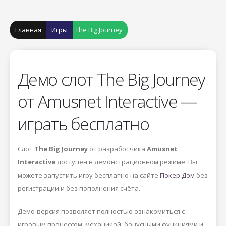
Главная
Игры
The Big Journey
Демо слот The Big Journey
от Amusnet Interactive —
играть бесплатно
Слот
The Big Journey
от разработчика
Amusnet
Interactive
доступен в демонстрационном режиме. Вы
можете запустить игру бесплатно на сайте
Покер Дом
без
регистрации и без пополнения счёта.
Демо-версия позволяет полностью ознакомиться с
игровым процессом, механикой, бонусными функциями и