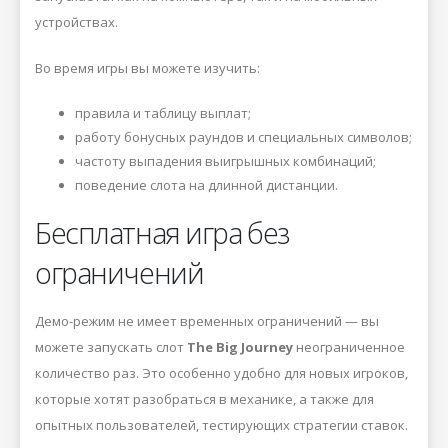
устройствах.
Во время игры вы можете изучить:
правила и таблицу выплат;
работу бонусных раундов и специальных символов;
частоту выпадения выигрышных комбинаций;
поведение слота на длинной дистанции.
Бесплатная игра без
ограничений
Демо-режим не имеет временных ограничений — вы
можете запускать слот
The Big Journey
неограниченное
количество раз. Это особенно удобно для новых игроков,
которые хотят разобраться в механике, а также для
опытных пользователей, тестирующих стратегии ставок.