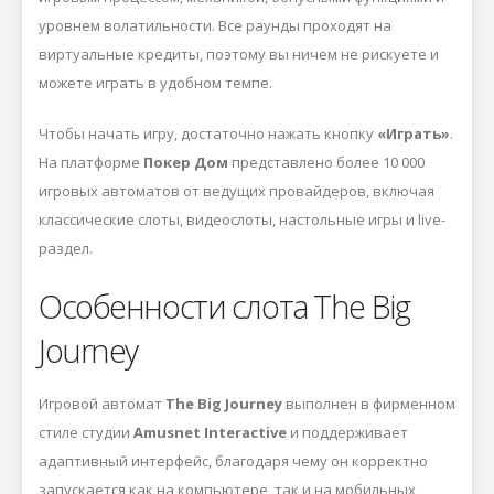
уровнем волатильности. Все раунды проходят на
виртуальные кредиты, поэтому вы ничем не рискуете и
можете играть в удобном темпе.
Чтобы начать игру, достаточно нажать кнопку
«Играть»
.
На платформе
Покер Дом
представлено более 10 000
игровых автоматов от ведущих провайдеров, включая
классические слоты, видеослоты, настольные игры и live-
раздел.
Особенности слота The Big
Journey
Игровой автомат
The Big Journey
выполнен в фирменном
стиле студии
Amusnet Interactive
и поддерживает
адаптивный интерфейс, благодаря чему он корректно
запускается как на компьютере, так и на мобильных