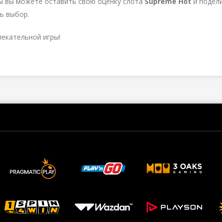
ы вы можете оставить свою оценку слота
Supreme Hot
и подел
ь выбор.
лекательной игры!