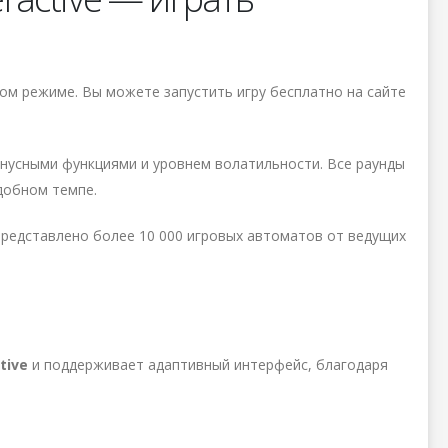
ом режиме. Вы можете запустить игру бесплатно на сайте
нусными функциями и уровнем волатильности. Все раунды
добном темпе.
редставлено более 10 000 игровых автоматов от ведущих
tive
и поддерживает адаптивный интерфейс, благодаря