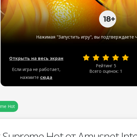
Нажимая "Запустить игру", вы подтверждаете ч
Открыть на весь экран
Рейтинг
5
Если игра не работает,
Всего оценок:
1
нажмите
сюда
eme Hot
 Supreme Hot от Amusnet Inte