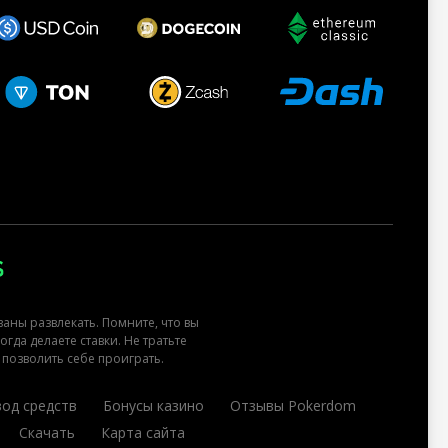
аны развлекать. Помните, что вы
огда делаете ставки. Не тратьте
позволить себе проиграть.
од средств
Бонусы казино
Отзывы Pokerdom
Скачать
Карта сайта