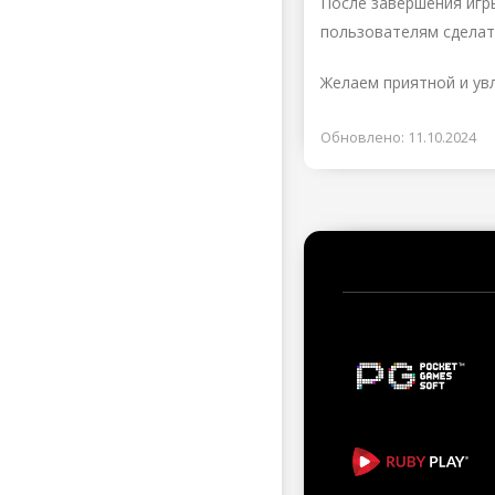
После завершения игр
пользователям сделат
Желаем приятной и ув
Обновлено:
11.10.2024