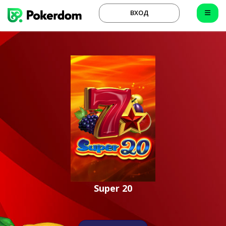
ВХОД
Super 20