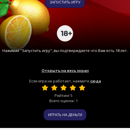
ЗАПУСТИТЬ ИГРУ
Нажимая "Запустить игру", вы подтверждаете что Вам есть 18 лет.
Открыть на весь экран
Если игра не работает, нажмите
сюда
Рейтинг
5
Всего оценок:
1
ИГРАТЬ НА ДЕНЬГИ