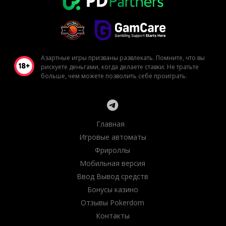
Азартные игры призваны развлекать. Помните, что вы
рискуете деньгами, когда делаете ставки. Не тратьте
больше, чем можете позволить себе проиграть.
Главная
Игровые автоматы
Фрироллы
Мобильная версия
Ввод Вывод средств
Бонусы казино
Отзывы Pokerdom
Контакты