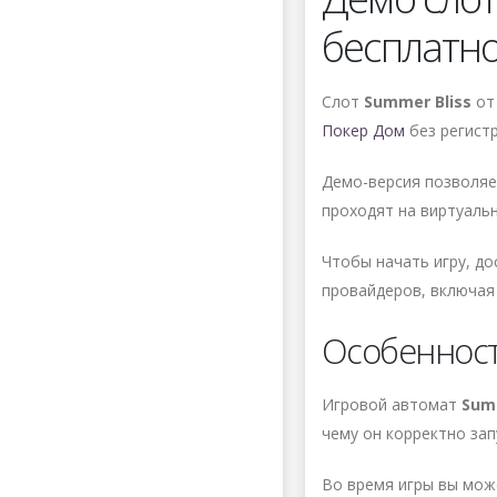
бесплатн
Слот
Summer Bliss
от
Покер Дом
без регистр
Демо-версия позволяе
проходят на виртуальн
Чтобы начать игру, д
провайдеров, включая 
Особенност
Игровой автомат
Sum
чему он корректно зап
Во время игры вы мож