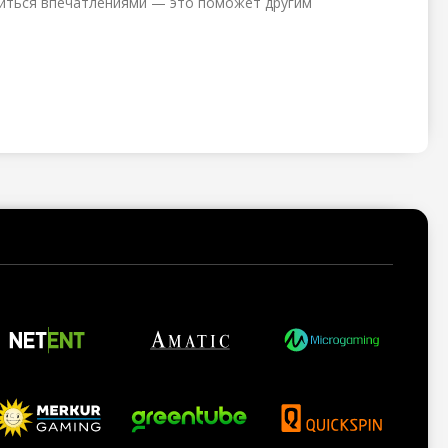
иться впечатлениями — это поможет другим