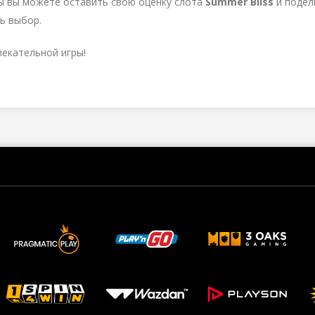
ы вы можете оставить свою оценку слота
Summer Bliss
и подел
ь выбор.
лекательной игры!