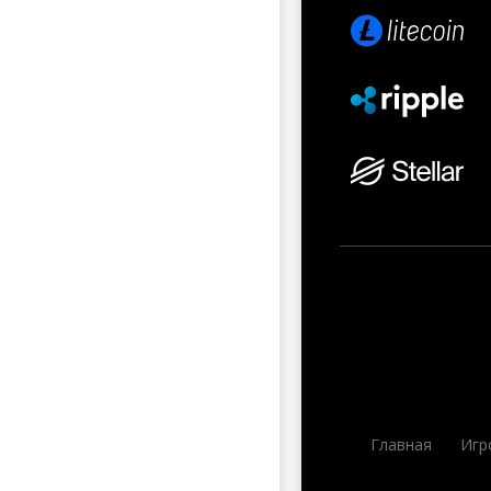
Главная
Игр