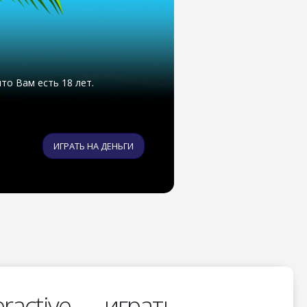
то Вам есть 18 лет.
ИГРАТЬ НА ДЕНЬГИ
eractive — играть