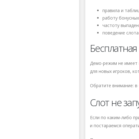
правила и табли
работу бонусных
частоту выпаден
поведение слота
Бесплатная
Демо-режим не имеет 
для новых игроков, ко
Обратите внимание: в
Слот не зап
Если по каким-либо п
и постараемся операт