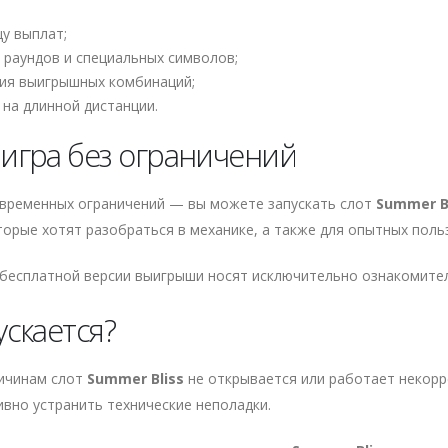
цу выплат;
 раундов и специальных символов;
ия выигрышных комбинаций;
 на длинной дистанции.
 игра без ограничений
временных ограничений — вы можете запускать слот
Summer B
торые хотят разобраться в механике, а также для опытных поль
 бесплатной версии выигрыши носят исключительно ознакомител
ускается?
ричинам слот
Summer Bliss
не открывается или работает некорр
ивно устранить технические неполадки.