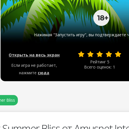
Нажимая "Запустить игру", вы подтверждаете ч
Открыть на весь экран
Рейтинг
5
Если игра не работает,
Всего оценок:
1
нажмите
сюда
er Bliss
 Summer Bliss от Amusnet Int