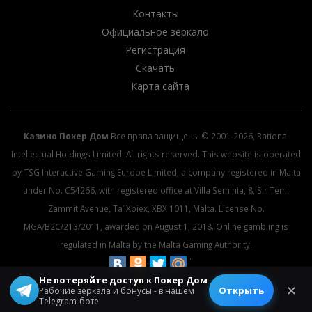
Контакты
Официальное зеркало
Регистрация
Скачать
Карта сайта
Казино Покер Дом
Все права защищены © 2001-2026, Rational
Intellectual Holdings Limited. All rights reserved. This website is operated
by TSG Interactive Gaming Europe Limited, a company registered in Malta
under No. C54266, with registered office at Villa Seminia, 8, Sir Temi
Zammit Avenue, Ta’ Xbiex, XBX 1011, Malta. License No.
MGA/B2C/213/2011, awarded on August 1, 2018. Online gambling is
regulated in Malta by the Malta Gaming Authority.
Не потеряйте доступ к Покер Дом
© 2026 All rights reserved.
✕
Открыть
Рабочие зеркала и бонусы - в нашем
Telegram-боте