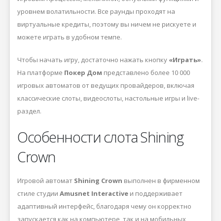
уровнем волатильности. Все раунды проходят на
виртуальные кредиты, поэтому вы ничем не рискуете и
можете играть в удобном темпе.
Чтобы начать игру, достаточно нажать кнопку
«Играть»
.
На платформе
Покер Дом
представлено более 10 000
игровых автоматов от ведущих провайдеров, включая
классические слоты, видеослоты, настольные игры и live-
раздел.
Особенности слота Shining
Crown
Игровой автомат
Shining Crown
выполнен в фирменном
стиле студии
Amusnet Interactive
и поддерживает
адаптивный интерфейс, благодаря чему он корректно
запускается как на компьютере, так и на мобильных