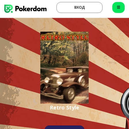
ВХОД
Retro Style