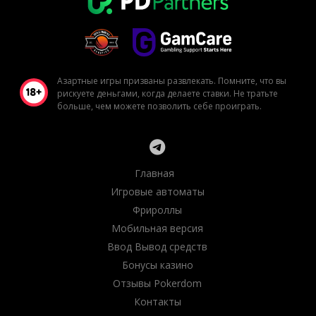
Азартные игры призваны развлекать. Помните, что вы
рискуете деньгами, когда делаете ставки. Не тратьте
больше, чем можете позволить себе проиграть.
Главная
Игровые автоматы
Фрироллы
Мобильная версия
Ввод Вывод средств
Бонусы казино
Отзывы Pokerdom
Контакты