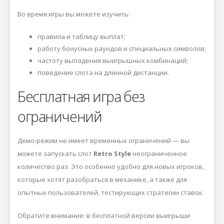
Во время игры вы можете изучить:
правила и таблицу выплат;
работу бонусных раундов и специальных символов;
частоту выпадения выигрышных комбинаций;
поведение слота на длинной дистанции.
Бесплатная игра без
ограничений
Демо-режим не имеет временных ограничений — вы
можете запускать слот
Retro Style
неограниченное
количество раз. Это особенно удобно для новых игроков,
которые хотят разобраться в механике, а также для
опытных пользователей, тестирующих стратегии ставок.
Обратите внимание: в бесплатной версии выигрыши