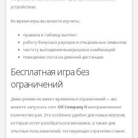
устройствах.
Во время игры вы можете изучить:
правила и таблицу выплат;
работу бонусных раундов и специальных символов;
частоту выпадения выигрышных комбинаций;
поведение слота на длинной дистанции.
Бесплатная игра без
ограничений
Демо-режим не имеет временных ограничений — вы
можете запускать слот
Oil Company II
неограниченное
количество раз. Это особенно удобно для новых игроков,
которые хотят разобраться в механике, а также для
опытных пользователей, тестирующих стратегии ставок.