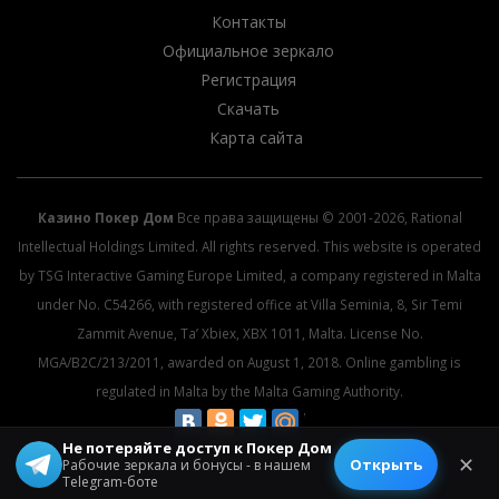
Контакты
Официальное зеркало
Регистрация
Скачать
Карта сайта
Казино Покер Дом
Все права защищены © 2001-2026, Rational
Intellectual Holdings Limited. All rights reserved. This website is operated
by TSG Interactive Gaming Europe Limited, a company registered in Malta
under No. C54266, with registered office at Villa Seminia, 8, Sir Temi
Zammit Avenue, Ta’ Xbiex, XBX 1011, Malta. License No.
MGA/B2C/213/2011, awarded on August 1, 2018. Online gambling is
regulated in Malta by the Malta Gaming Authority.
Не потеряйте доступ к Покер Дом
© 2026 All rights reserved.
✕
Открыть
Рабочие зеркала и бонусы - в нашем
Telegram-боте