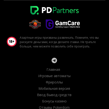
Азартные игры призваны развлекать. Помните, что вы
рискуете деньгами, когда делаете ставки. Не тратьте
больше, чем можете позволить себе проиграть.
Главная
Игровые автоматы
Фрироллы
Мобильная версия
Ввод Вывод средств
Бонусы казино
Отзывы Pokerdom