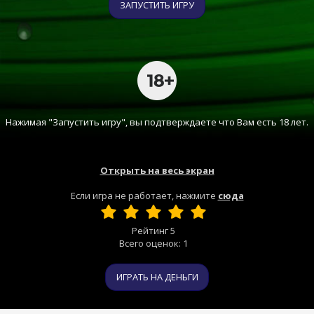
ЗАПУСТИТЬ ИГРУ
Нажимая "Запустить игру", вы подтверждаете что Вам есть 18 лет.
Открыть на весь экран
Если игра не работает, нажмите
сюда
Рейтинг
5
Всего оценок:
1
ИГРАТЬ НА ДЕНЬГИ