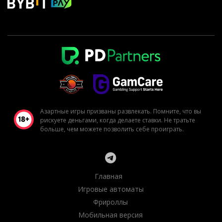
Азартные игры призваны развлекать. Помните, что вы
рискуете деньгами, когда делаете ставки. Не тратьте
больше, чем можете позволить себе проиграть.
Главная
Игровые автоматы
Фрироллы
Мобильная версия