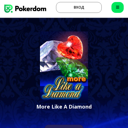
ВХОД
More Like A Diamond