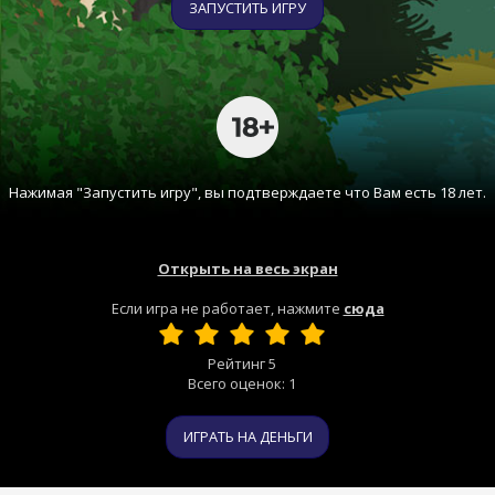
ЗАПУСТИТЬ ИГРУ
Нажимая "Запустить игру", вы подтверждаете что Вам есть 18 лет.
Открыть на весь экран
Если игра не работает, нажмите
сюда
Рейтинг
5
Всего оценок:
1
ИГРАТЬ НА ДЕНЬГИ