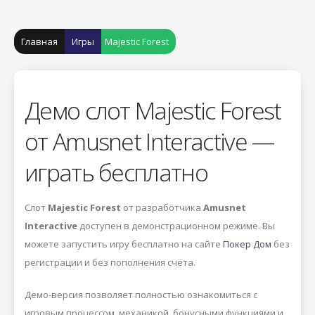
Главная
Игры
Majestic Forest
Демо слот Majestic Forest
от Amusnet Interactive —
играть бесплатно
Слот
Majestic Forest
от разработчика
Amusnet
Interactive
доступен в демонстрационном режиме. Вы
можете запустить игру бесплатно на сайте
Покер Дом
без
регистрации и без пополнения счёта.
Демо-версия позволяет полностью ознакомиться с
игровым процессом, механикой, бонусными функциями и