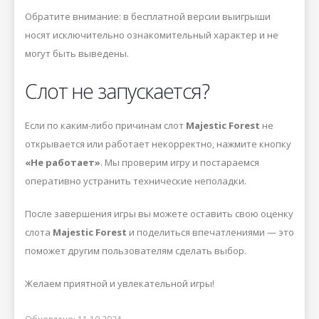
Обратите внимание: в бесплатной версии выигрыши
носят исключительно ознакомительный характер и не
могут быть выведены.
Слот не запускается?
Если по каким-либо причинам слот
Majestic Forest
не
открывается или работает некорректно, нажмите кнопку
«Не работает»
. Мы проверим игру и постараемся
оперативно устранить технические неполадки.
После завершения игры вы можете оставить свою оценку
слота
Majestic Forest
и поделиться впечатлениями — это
поможет другим пользователям сделать выбор.
Желаем приятной и увлекательной игры!
Обновлено:
11.10.2024