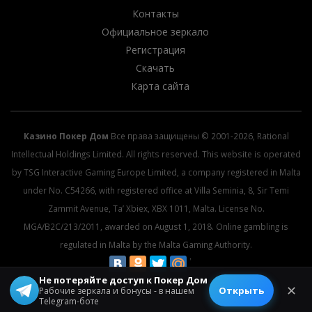
Контакты
Официальное зеркало
Регистрация
Скачать
Карта сайта
Казино Покер Дом
Все права защищены © 2001-2026, Rational
Intellectual Holdings Limited. All rights reserved. This website is operated
by TSG Interactive Gaming Europe Limited, a company registered in Malta
under No. C54266, with registered office at Villa Seminia, 8, Sir Temi
Zammit Avenue, Ta’ Xbiex, XBX 1011, Malta. License No.
MGA/B2C/213/2011, awarded on August 1, 2018. Online gambling is
regulated in Malta by the Malta Gaming Authority.
Не потеряйте доступ к Покер Дом
© 2026 All rights reserved.
✕
Открыть
Рабочие зеркала и бонусы - в нашем
Telegram-боте