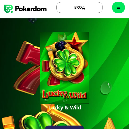
ВХОД
Lucky & Wild