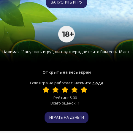
ЗАПУСТИТЬ ИГРУ
Нажимая "Запустить игру", вы подтверждаете что Вам есть 18 лет.
Открыть на весь экран
Если игра не работает, нажмите
сюда
Рейтинг
5.00
Всего оценок:
1
ИГРАТЬ НА ДЕНЬГИ