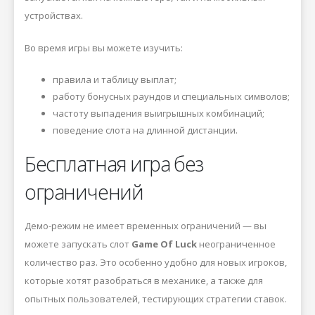
устройствах.
Во время игры вы можете изучить:
правила и таблицу выплат;
работу бонусных раундов и специальных символов;
частоту выпадения выигрышных комбинаций;
поведение слота на длинной дистанции.
Бесплатная игра без
ограничений
Демо-режим не имеет временных ограничений — вы
можете запускать слот
Game Of Luck
неограниченное
количество раз. Это особенно удобно для новых игроков,
которые хотят разобраться в механике, а также для
опытных пользователей, тестирующих стратегии ставок.