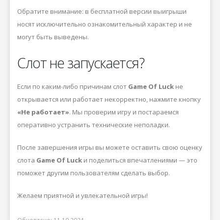
Обратите внимание: в бесплатной версии выигрыши
носят исключительно ознакомительный характер и не
могут быть выведены.
Слот не запускается?
Если по каким-либо причинам слот
Game Of Luck
не
открывается или работает некорректно, нажмите кнопку
«Не работает»
. Мы проверим игру и постараемся
оперативно устранить технические неполадки.
После завершения игры вы можете оставить свою оценку
слота
Game Of Luck
и поделиться впечатлениями — это
поможет другим пользователям сделать выбор.
Желаем приятной и увлекательной игры!
Обновлено:
11.10.2024