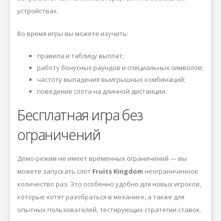
устройствах.
Во время игры вы можете изучить:
правила и таблицу выплат;
работу бонусных раундов и специальных символов;
частоту выпадения выигрышных комбинаций;
поведение слота на длинной дистанции.
Бесплатная игра без
ограничений
Демо-режим не имеет временных ограничений — вы
можете запускать слот
Fruits Kingdom
неограниченное
количество раз. Это особенно удобно для новых игроков,
которые хотят разобраться в механике, а также для
опытных пользователей, тестирующих стратегии ставок.