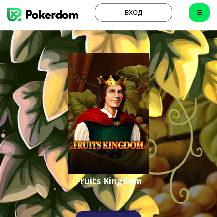
ВХОД
Fruits Kingdom