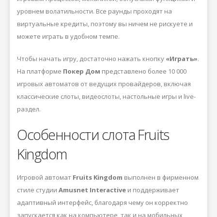
уровнем волатильности. Все раунды проходят на
виртуальные кредиты, поэтому вы ничем не рискуете и
можете играть в удобном темпе.
Чтобы начать игру, достаточно нажать кнопку
«Играть»
.
На платформе
Покер Дом
представлено более 10 000
игровых автоматов от ведущих провайдеров, включая
классические слоты, видеослоты, настольные игры и live-
раздел.
Особенности слота Fruits
Kingdom
Игровой автомат
Fruits Kingdom
выполнен в фирменном
стиле студии
Amusnet Interactive
и поддерживает
адаптивный интерфейс, благодаря чему он корректно
запускается как на компьютере, так и на мобильных