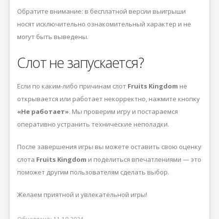
Обратите внимание: в бесплатной версии выигрыши
носят исключительно ознакомительный характер и не
могут быть выведены.
Слот не запускается?
Если по каким-либо причинам слот
Fruits Kingdom
не
открывается или работает некорректно, нажмите кнопку
«Не работает»
. Мы проверим игру и постараемся
оперативно устранить технические неполадки.
После завершения игры вы можете оставить свою оценку
слота
Fruits Kingdom
и поделиться впечатлениями — это
поможет другим пользователям сделать выбор.
Желаем приятной и увлекательной игры!
Обновлено:
11.10.2024