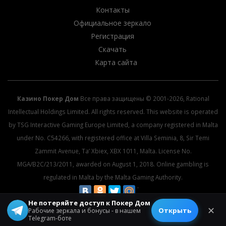
Контакты
Официальное зеркало
Регистрация
Скачать
Карта сайта
Казино Покер Дом
Все права защищены © 2001-2026, Rational
Intellectual Holdings Limited. All rights reserved. This website is operated
by TSG Interactive Gaming Europe Limited, a company registered in Malta
under No. C54266, with registered office at Villa Seminia, 8, Sir Temi
Zammit Avenue, Ta’ Xbiex, XBX 1011, Malta. License No.
MGA/B2C/213/2011, awarded on August 1, 2018. Online gambling is
regulated in Malta by the Malta Gaming Authority.
Не потеряйте доступ к Покер Дом
© 2026 All rights reserved.
✕
Открыть
Рабочие зеркала и бонусы - в нашем
Telegram-боте