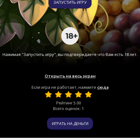
ЗАПУСТИТЬ ИГРУ
Нажимая "Запустить игру", вы подтверждаете что Вам есть 18 лет.
Открыть на весь экран
Если игра не работает, нажмите
сюда
Рейтинг
5.00
Всего оценок:
1
ИГРАТЬ НА ДЕНЬГИ