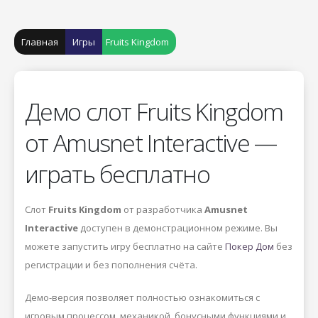
Главная
Игры
Fruits Kingdom
Демо слот Fruits Kingdom
от Amusnet Interactive —
играть бесплатно
Слот
Fruits Kingdom
от разработчика
Amusnet
Interactive
доступен в демонстрационном режиме. Вы
можете запустить игру бесплатно на сайте
Покер Дом
без
регистрации и без пополнения счёта.
Демо-версия позволяет полностью ознакомиться с
игровым процессом, механикой, бонусными функциями и