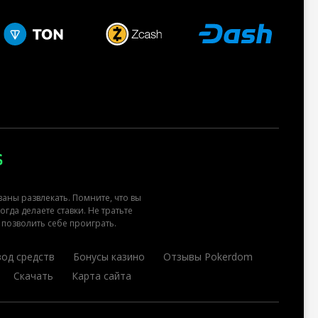
аны развлекать. Помните, что вы
огда делаете ставки. Не тратьте
позволить себе проиграть.
од средств
Бонусы казино
Отзывы Pokerdom
Скачать
Карта сайта