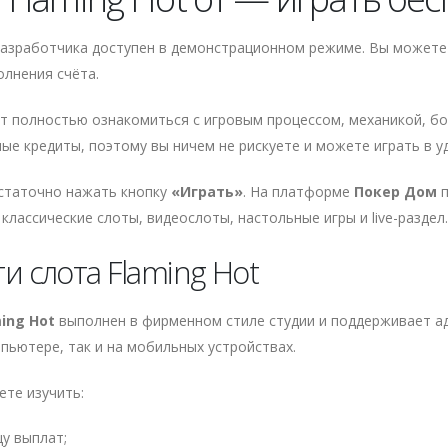
разработчика
доступен в демонстрационном режиме. Вы можете 
олнения счёта.
т полностью ознакомиться с игровым процессом, механикой, бо
ые кредиты, поэтому вы ничем не рискуете и можете играть в у
остаточно нажать кнопку
«Играть»
. На платформе
Покер Дом
п
классические слоты, видеослоты, настольные игры и live-раздел.
 слота Flaming Hot
ing Hot
выполнен в фирменном стиле студии
и поддерживает а
мпьютере, так и на мобильных устройствах.
ете изучить:
цу выплат;