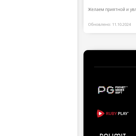
Желаем приятной и ув
Обновлено:
11.10.2024