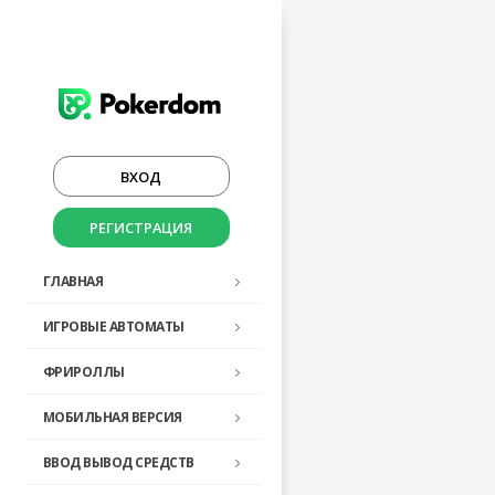
ВХОД
РЕГИСТРАЦИЯ
ГЛАВНАЯ
ИГРОВЫЕ АВТОМАТЫ
ФРИРОЛЛЫ
МОБИЛЬНАЯ ВЕРСИЯ
ВВОД ВЫВОД СРЕДСТВ