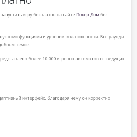
запустить игру бесплатно на сайте
Покер Дом
без
нусными функциями и уровнем волатильности. Все раунды
добном темпе.
редставлено более 10 000 игровых автоматов от ведущих
даптивный интерфейс, благодаря чему он корректно