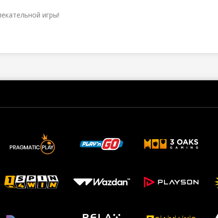
лекательной игры!