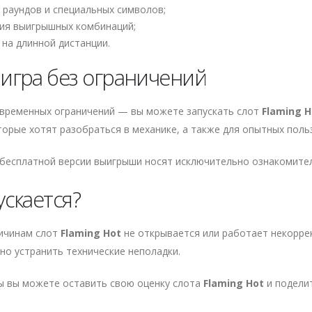
 раундов и специальных символов;
ия выигрышных комбинаций;
 на длинной дистанции.
 игра без ограничений
временных ограничений — вы можете запускать слот
Flaming H
торые хотят разобраться в механике, а также для опытных поль
 бесплатной версии выигрыши носят исключительно ознакомител
ускается?
ричинам слот
Flaming Hot
не открывается или работает некорре
но устранить технические неполадки.
ы вы можете оставить свою оценку слота
Flaming Hot
и подели