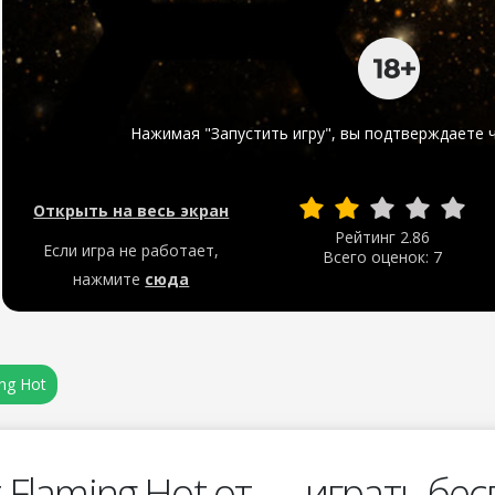
Нажимая "Запустить игру", вы подтверждаете ч
Открыть на весь экран
Рейтинг
2.86
Если игра не работает,
Всего оценок:
7
нажмите
сюда
ng Hot
 Flaming Hot от — играть бе