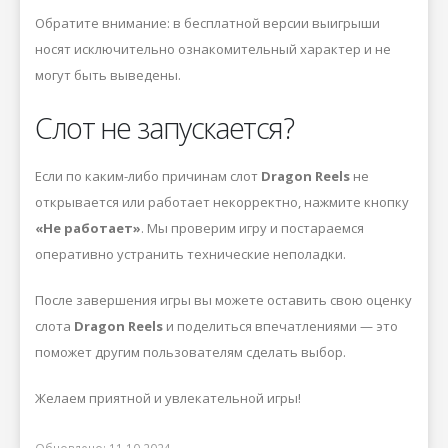
Обратите внимание: в бесплатной версии выигрыши
носят исключительно ознакомительный характер и не
могут быть выведены.
Слот не запускается?
Если по каким-либо причинам слот
Dragon Reels
не
открывается или работает некорректно, нажмите кнопку
«Не работает»
. Мы проверим игру и постараемся
оперативно устранить технические неполадки.
После завершения игры вы можете оставить свою оценку
слота
Dragon Reels
и поделиться впечатлениями — это
поможет другим пользователям сделать выбор.
Желаем приятной и увлекательной игры!
Обновлено:
11.10.2024