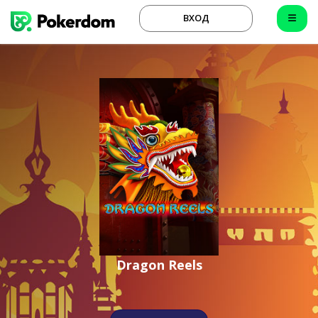
ВХОД
Dragon Reels