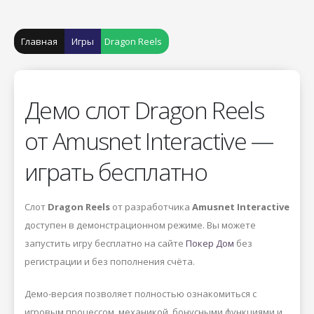
Главная
Игры
Dragon Reels
Демо слот Dragon Reels
от Amusnet Interactive —
играть бесплатно
Слот
Dragon Reels
от разработчика
Amusnet Interactive
доступен в демонстрационном режиме. Вы можете
запустить игру бесплатно на сайте
Покер Дом
без
регистрации и без пополнения счёта.
Демо-версия позволяет полностью ознакомиться с
игровым процессом, механикой, бонусными функциями и