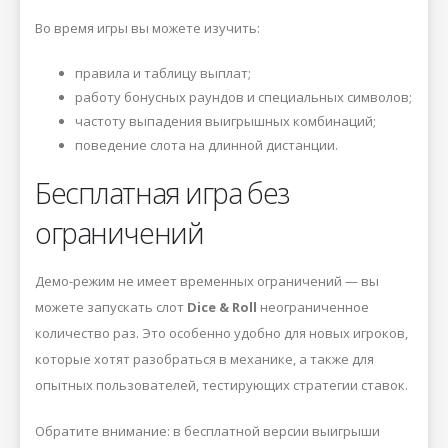
Во время игры вы можете изучить:
правила и таблицу выплат;
работу бонусных раундов и специальных символов;
частоту выпадения выигрышных комбинаций;
поведение слота на длинной дистанции.
Бесплатная игра без
ограничений
Демо-режим не имеет временных ограничений — вы
можете запускать слот
Dice & Roll
неограниченное
количество раз. Это особенно удобно для новых игроков,
которые хотят разобраться в механике, а также для
опытных пользователей, тестирующих стратегии ставок.
Обратите внимание: в бесплатной версии выигрыши