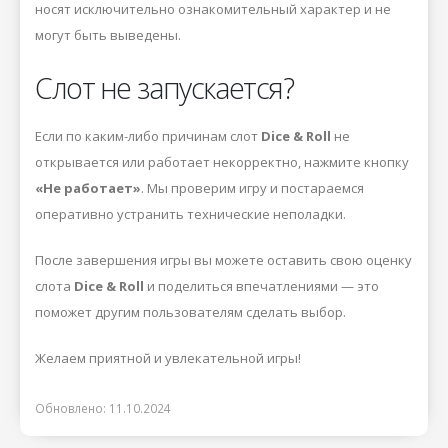
носят исключительно ознакомительный характер и не
могут быть выведены.
Слот не запускается?
Если по каким-либо причинам слот
Dice & Roll
не
открывается или работает некорректно, нажмите кнопку
«Не работает»
. Мы проверим игру и постараемся
оперативно устранить технические неполадки.
После завершения игры вы можете оставить свою оценку
слота
Dice & Roll
и поделиться впечатлениями — это
поможет другим пользователям сделать выбор.
Желаем приятной и увлекательной игры!
Обновлено:
11.10.2024