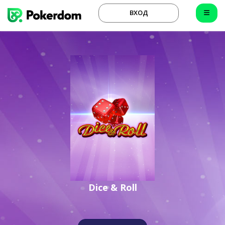
ВХОД
Dice & Roll