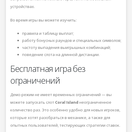
устройствах.
Во время игры вы можете изучить:
правила и таблицу выплат;
работу бонусных раундов и специальных символов;
частоту выпадения выигрышных комбинаций;
поведение слота на длинной дистанции.
Бесплатная игра без
ограничений
Демо-режим не имеет временных ограничений — вы
можете запускать слот
Coral Island
неограниченное
количество раз. Это особенно удобно для новых игроков,
которые хотят разобраться в механике, а также для
опытных пользователей, тестирующих стратегии ставок.