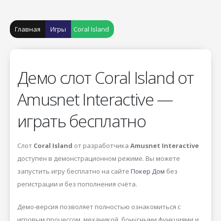
Главная
Игры
Coral Island
Демо слот Coral Island от
Amusnet Interactive —
играть бесплатно
Слот
Coral Island
от разработчика
Amusnet Interactive
доступен в демонстрационном режиме. Вы можете
запустить игру бесплатно на сайте
Покер Дом
без
регистрации и без пополнения счёта.
Демо-версия позволяет полностью ознакомиться с
игровым процессом, механикой, бонусными функциями и