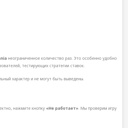
nia
неограниченное количество раз. Это особенно удобно
зователей, тестирующих стратегии ставок.
ьный характер и не могут быть выведены.
ектно, нажмите кнопку
«Не работает»
. Мы проверим игру