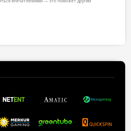
иться впечатлениями — это поможет другим