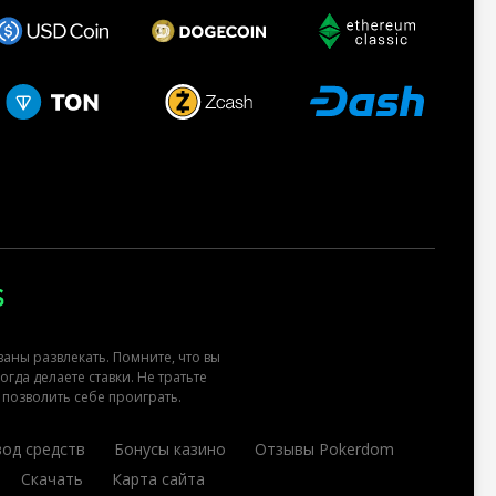
аны развлекать. Помните, что вы
огда делаете ставки. Не тратьте
позволить себе проиграть.
од средств
Бонусы казино
Отзывы Pokerdom
Скачать
Карта сайта