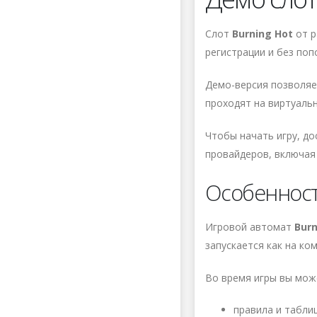
Слот
Burning Hot
от р
регистрации и без поп
Демо-версия позволяе
проходят на виртуальн
Чтобы начать игру, д
провайдеров, включая 
Особенност
Игровой автомат
Burn
запускается как на ко
Во время игры вы мож
правила и табли