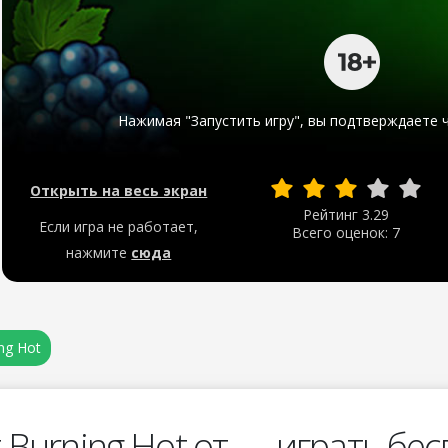
Нажимая "Запустить игру", вы подтверждаете ч
Открыть на весь экран
Рейтинг
3.29
Если игра не работает,
Всего оценок:
7
нажмите
сюда
ng Hot
 Burning Hot от — играть бе