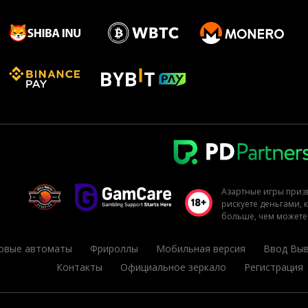
Азартные игры призв
рискуете деньгами, к
больше, чем можете 
овые автоматы
Фрироллы
Мобильная версия
Ввод Выв
Контакты
Официальное зеркало
Регистрация