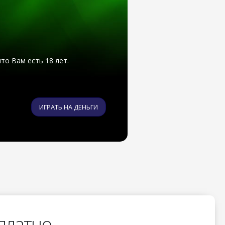
то Вам есть 18 лет.
ИГРАТЬ НА ДЕНЬГИ
сплатно