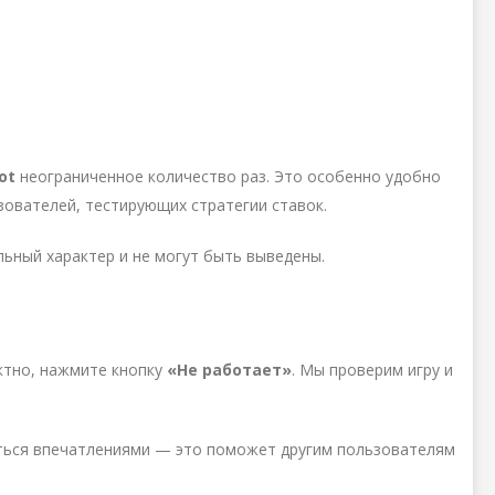
ot
неограниченное количество раз. Это особенно удобно
зователей, тестирующих стратегии ставок.
ьный характер и не могут быть выведены.
ктно, нажмите кнопку
«Не работает»
. Мы проверим игру и
ться впечатлениями — это поможет другим пользователям