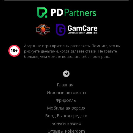
Азартные игры призваны развлекать. Помните, что вы
рискуете деньгами, когда делаете ставки. Не тратьте
больше, чем можете позволить себе проиграть.
Главная
Игровые автоматы
Фрироллы
Мобильная версия
Ввод Вывод средств
Бонусы казино
Отзывы Pokerdom