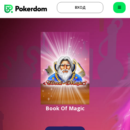
ВХОД
Book Of Magic