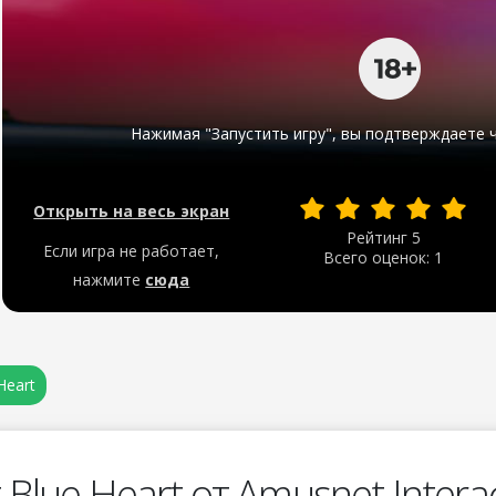
Нажимая "Запустить игру", вы подтверждаете ч
Открыть на весь экран
Рейтинг
5
Если игра не работает,
Всего оценок:
1
нажмите
сюда
Heart
 Blue Heart от Amusnet Intera