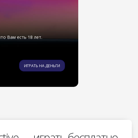
то Вам есть 18 лет.
ИГРАТЬ НА ДЕНЬГИ
ctive — играть бесплатно