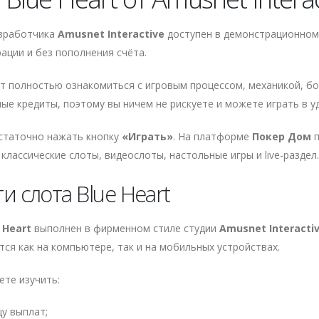
зработчика
Amusnet Interactive
доступен в демонстрационном 
ации и без пополнения счёта.
т полностью ознакомиться с игровым процессом, механикой, бо
ые кредиты, поэтому вы ничем не рискуете и можете играть в у
остаточно нажать кнопку
«Играть»
. На платформе
Покер Дом
п
классические слоты, видеослоты, настольные игры и live-раздел.
 слота Blue Heart
 Heart
выполнен в фирменном стиле студии
Amusnet Interacti
тся как на компьютере, так и на мобильных устройствах.
ете изучить:
цу выплат;