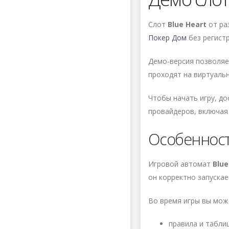
Слот
Blue Heart
от ра
Покер Дом
без регистр
Демо-версия позволяе
проходят на виртуальн
Чтобы начать игру, д
провайдеров, включая 
Особенности
Игровой автомат
Blue
он корректно запускае
Во время игры вы мож
правила и табли