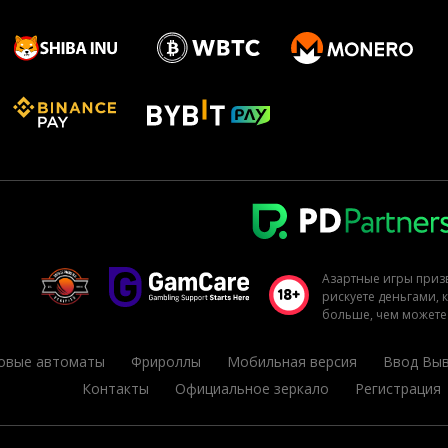
Азартные игры призв
рискуете деньгами, к
больше, чем можете 
овые автоматы
Фрироллы
Мобильная версия
Ввод Выв
Контакты
Официальное зеркало
Регистрация