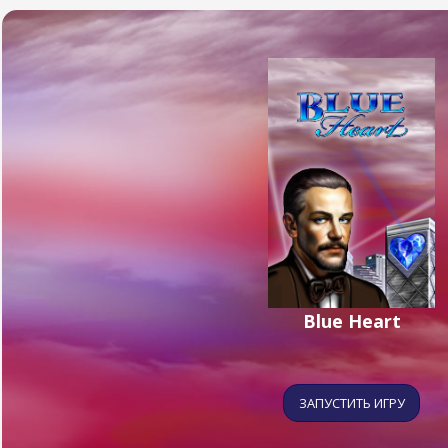
Blue Heart
ЗАПУСТИТЬ ИГРУ