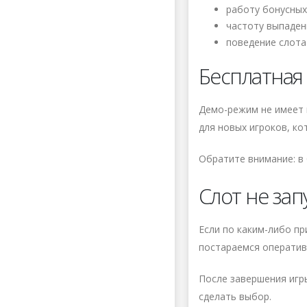
работу бонусных
частоту выпаден
поведение слота
Бесплатная
Демо-режим не имеет 
для новых игроков, ко
Обратите внимание: в
Слот не зап
Если по каким-либо п
постараемся оператив
После завершения игр
сделать выбор.