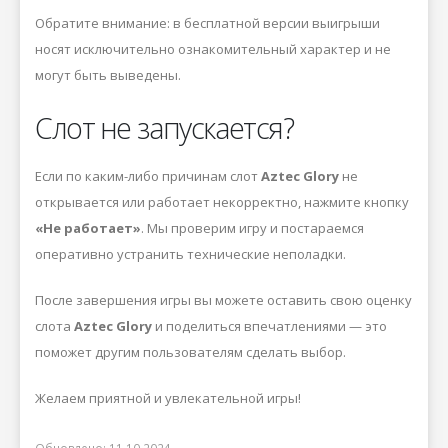
Обратите внимание: в бесплатной версии выигрыши
носят исключительно ознакомительный характер и не
могут быть выведены.
Слот не запускается?
Если по каким-либо причинам слот
Aztec Glory
не
открывается или работает некорректно, нажмите кнопку
«Не работает»
. Мы проверим игру и постараемся
оперативно устранить технические неполадки.
После завершения игры вы можете оставить свою оценку
слота
Aztec Glory
и поделиться впечатлениями — это
поможет другим пользователям сделать выбор.
Желаем приятной и увлекательной игры!
Обновлено:
11.10.2024