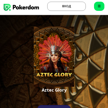
ВХОД
Aztec Glory