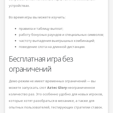
устройствах.
Во время игры вы можете изучить:
правила и таблицу выплат;
работу бонусных раундов и специальных символов;
частоту выпадения выигрышных комбинаций;
поведение слота на длинной дистанции.
Бесплатная игра без
ограничений
Демо-режим не имеет временных ограничений — вы
можете запускать слот
Aztec Glory
неограниченное
количество раз. Это особенно удобно для новых игроков,
которые хотят разобраться в механике, а также для
опытных пользователей, тестирующих стратегии ставок.