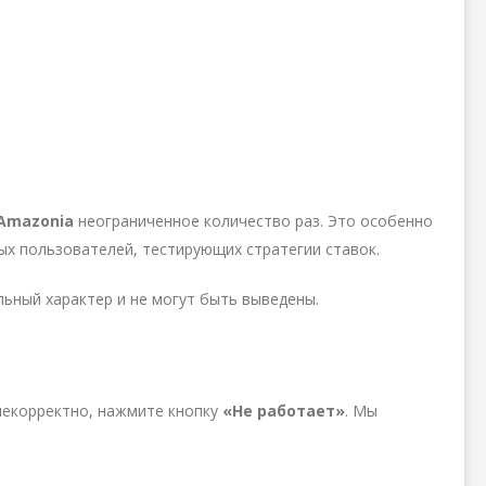
Amazonia
неограниченное количество раз. Это особенно
ых пользователей, тестирующих стратегии ставок.
ьный характер и не могут быть выведены.
некорректно, нажмите кнопку
«Не работает»
. Мы