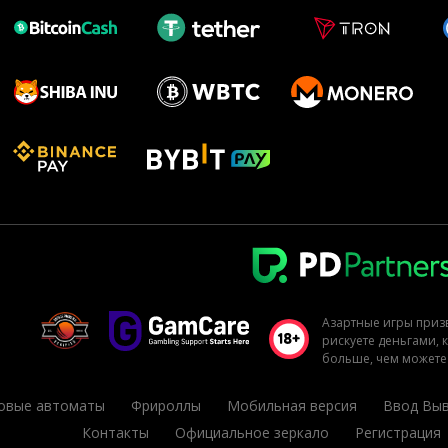
Азартные игры призв
рискуете деньгами, к
больше, чем можете 
овые автоматы
Фрироллы
Мобильная версия
Ввод Выв
Контакты
Официальное зеркало
Регистрация