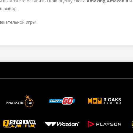
ы вы можете оставить свою оценку слота
Amazing Amazonia
и 
ь выбор.
лекательной игры!