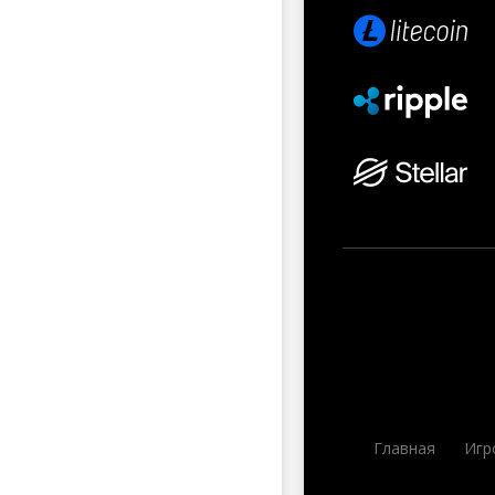
Главная
Игр