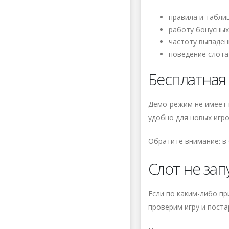
правила и табли
работу бонусных
частоту выпаден
поведение слота
Бесплатная
Демо-режим не имеет 
удобно для новых игро
Обратите внимание: в
Слот не зап
Если по каким-либо п
проверим игру и поста