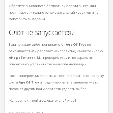
Обратите внимание: в бесплатной версии выигрыши
носят исключительно ознакомительный характер и не
могут быть выведены.
Слот не запускается?
Если по каким-либо причинам слот
Age Of Troy
не
открывается или работает некорректно, нажмите кнопку
«Не работает»
. Мы проверим игру и постараемся
оперативно устранить технические неполадки.
После завершения игры вы можете оставить свою оценку
слота
Age Of Troy
и поделиться впечатлениями — это
поможет другим пользователям сделать выбор.
Желаем приятной и увлекательной игры!
Обновлено:
11.10.2024