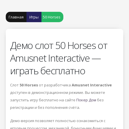
Главная
Игры
50 Horses
Демо слот 50 Horses от
Amusnet Interactive —
играть бесплатно
Слот
50 Horses
от разработчика
Amusnet Interactive
доступен в демонстрационном режиме. Вы можете
запустить игру бесплатно на сайте
Покер Дом
без
регистрации и без пополнения счёта.
Демо-версия позволяет полностью ознакомиться с
игровым процессом, механикой, бонусными функциями и