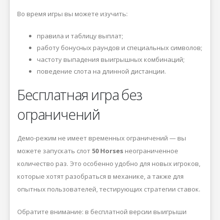
Во время игры вы можете изучить:
правила и таблицу выплат;
работу бонусных раундов и специальных символов;
частоту выпадения выигрышных комбинаций;
поведение слота на длинной дистанции.
Бесплатная игра без
ограничений
Демо-режим не имеет временных ограничений — вы
можете запускать слот
50 Horses
неограниченное
количество раз. Это особенно удобно для новых игроков,
которые хотят разобраться в механике, а также для
опытных пользователей, тестирующих стратегии ставок.
Обратите внимание: в бесплатной версии выигрыши