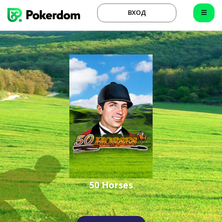
ВХОД
50 Horses