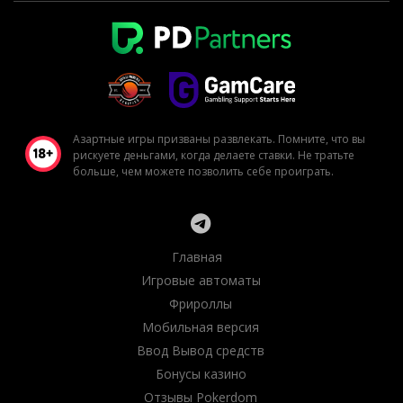
Азартные игры призваны развлекать. Помните, что вы
рискуете деньгами, когда делаете ставки. Не тратьте
больше, чем можете позволить себе проиграть.
Главная
Игровые автоматы
Фрироллы
Мобильная версия
Ввод Вывод средств
Бонусы казино
Отзывы Pokerdom