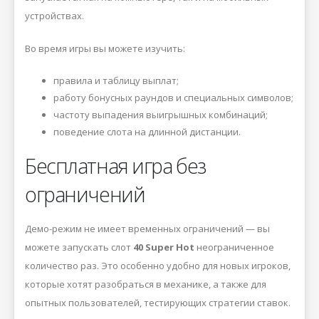
устройствах.
Во время игры вы можете изучить:
правила и таблицу выплат;
работу бонусных раундов и специальных символов;
частоту выпадения выигрышных комбинаций;
поведение слота на длинной дистанции.
Бесплатная игра без
ограничений
Демо-режим не имеет временных ограничений — вы
можете запускать слот
40 Super Hot
неограниченное
количество раз. Это особенно удобно для новых игроков,
которые хотят разобраться в механике, а также для
опытных пользователей, тестирующих стратегии ставок.