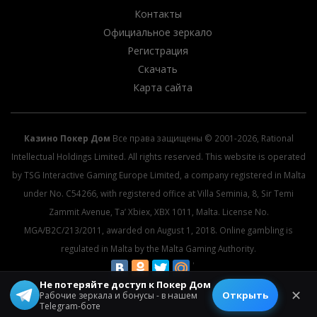
Контакты
Официальное зеркало
Регистрация
Скачать
Карта сайта
Казино Покер Дом
Все права защищены © 2001-2026, Rational
Intellectual Holdings Limited. All rights reserved. This website is operated
by TSG Interactive Gaming Europe Limited, a company registered in Malta
under No. C54266, with registered office at Villa Seminia, 8, Sir Temi
Zammit Avenue, Ta’ Xbiex, XBX 1011, Malta. License No.
MGA/B2C/213/2011, awarded on August 1, 2018. Online gambling is
regulated in Malta by the Malta Gaming Authority.
Не потеряйте доступ к Покер Дом
© 2026 All rights reserved.
✕
Открыть
Рабочие зеркала и бонусы - в нашем
Telegram-боте