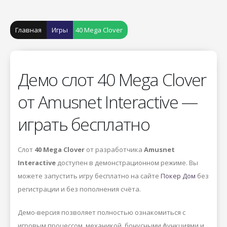
Главная
Игры
40 Mega Clover
Демо слот 40 Mega Clover
от Amusnet Interactive —
играть бесплатно
Слот
40 Mega Clover
от разработчика
Amusnet
Interactive
доступен в демонстрационном режиме. Вы
можете запустить игру бесплатно на сайте
Покер Дом
без
регистрации и без пополнения счёта.
Демо-версия позволяет полностью ознакомиться с
игровым процессом, механикой, бонусными функциями и