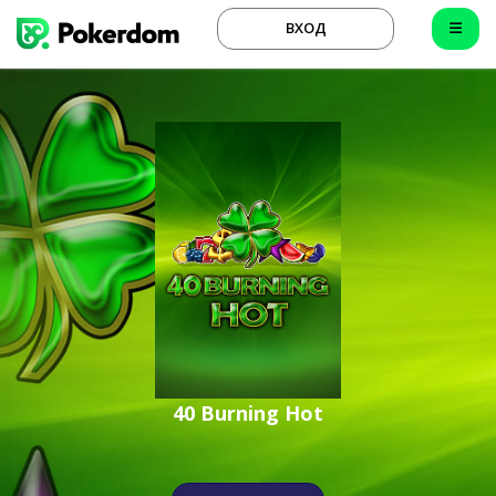
ВХОД
40 Burning Hot