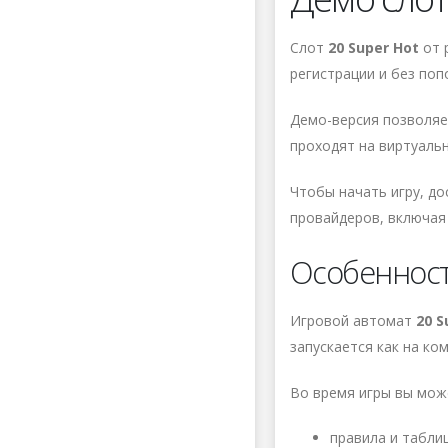
Слот
20 Super Hot
от 
регистрации и без поп
Демо-версия позволяе
проходят на виртуальн
Чтобы начать игру, д
провайдеров, включая 
Особенност
Игровой автомат
20 S
запускается как на ко
Во время игры вы мож
правила и табли