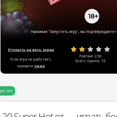
Нажимая "Запустить игру", вы подтверждаете ч
Открыть на весь экран
Рейтинг
2.90
Если игра не работает,
Всего оценок:
10
нажмите
сюда
per Hot
 20 Super Hot от — играть б