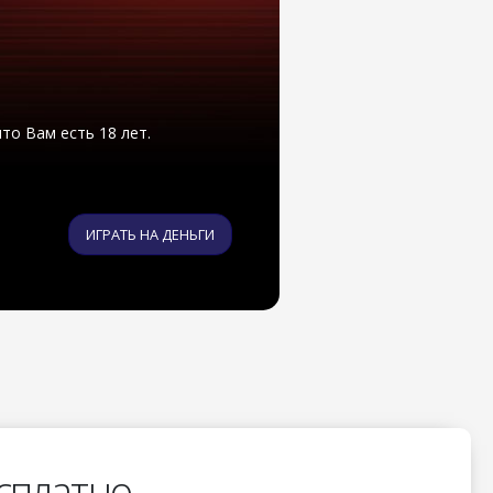
то Вам есть 18 лет.
ИГРАТЬ НА ДЕНЬГИ
есплатно