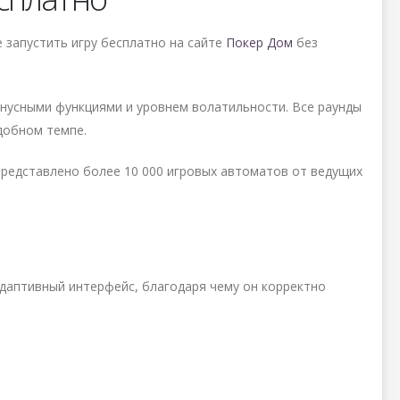
 запустить игру бесплатно на сайте
Покер Дом
без
нусными функциями и уровнем волатильности. Все раунды
добном темпе.
редставлено более 10 000 игровых автоматов от ведущих
даптивный интерфейс, благодаря чему он корректно