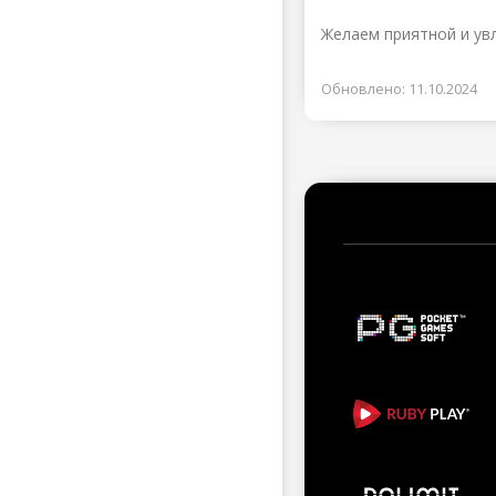
Желаем приятной и ув
Обновлено:
11.10.2024