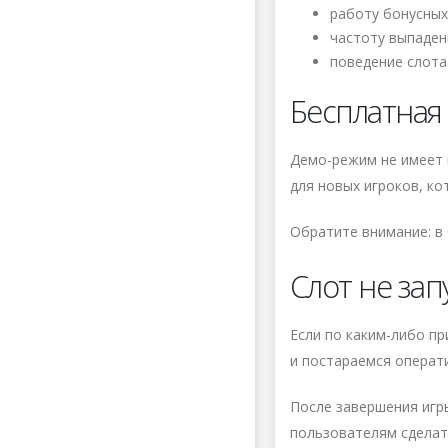
работу бонусных
частоту выпаден
поведение слота
Бесплатная
Демо-режим не имеет 
для новых игроков, ко
Обратите внимание: в
Слот не зап
Если по каким-либо п
и постараемся операт
После завершения игр
пользователям сделат