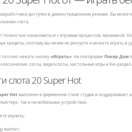
разработчика
доступен в демонстрационном режиме. Вы можете
олнения счёта.
т полностью ознакомиться с игровым процессом, механикой, бо
ые кредиты, поэтому вы ничем не рискуете и можете играть в у
остаточно нажать кнопку
«Играть»
. На платформе
Покер Дом
п
классические слоты, видеослоты, настольные игры и live-раздел.
и слота 20 Super Hot
uper Hot
выполнен в фирменном стиле студии
и поддерживает а
мпьютере, так и на мобильных устройствах.
ете изучить:
цу выплат;