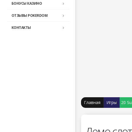
БОНУСЫ КАЗИНО
ОТЗЫВЫ POKERDOM
КОНТАКТЫ
Главная
Игры
20 Su
Демо слот