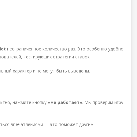
Hot
неограниченное количество раз. Это особенно удобно
зователей, тестирующих стратегии ставок.
ьный характер и не могут быть выведены.
ектно, нажмите кнопку
«Не работает»
. Мы проверим игру
ться впечатлениями — это поможет другим