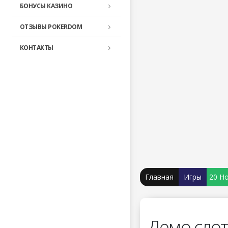
БОНУСЫ КАЗИНО
ОТЗЫВЫ POKERDOM
КОНТАКТЫ
Главная
Игры
20 Ho
Демо слот