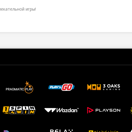
лекательной игры!