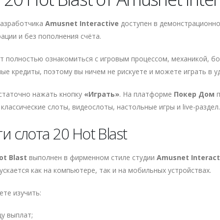
разработчика
Amusnet Interactive
доступен в демонстрационно
ации и без пополнения счёта.
т полностью ознакомиться с игровым процессом, механикой, бо
ые кредиты, поэтому вы ничем не рискуете и можете играть в у
остаточно нажать кнопку
«Играть»
. На платформе
Покер Дом
п
классические слоты, видеослоты, настольные игры и live-раздел.
 слота 20 Hot Blast
ot Blast
выполнен в фирменном стиле студии
Amusnet Interact
ускается как на компьютере, так и на мобильных устройствах.
ете изучить:
цу выплат;