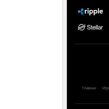
Главная
Игр