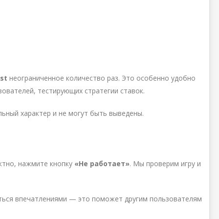
ast
неограниченное количество раз. Это особенно удобно
зователей, тестирующих стратегии ставок.
ьный характер и не могут быть выведены.
ктно, нажмите кнопку
«Не работает»
. Мы проверим игру и
ться впечатлениями — это поможет другим пользователям