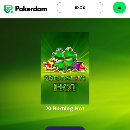
ВХОД
20 Burning Hot