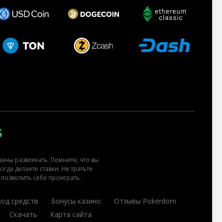
аны развлекать. Помните, что вы
огда делаете ставки. Не тратьте
позволить себе проиграть.
од средств
Бонусы казино
Отзывы Pokerdom
Скачать
Карта сайта