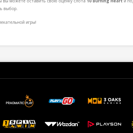
ы вы можете оставить свою оценку слота
10 Burning Heart
и по
ь выбор.
лекательной игры!