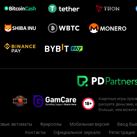
Азартные игры призв
рискуете деньгами, к
больше, чем можете 
овые автоматы
Фрироллы
Мобильная версия
Ввод Выв
Контакты
Официальное зеркало
Регистрация