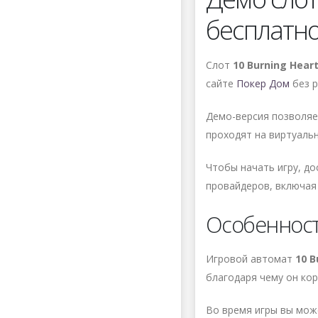
бесплатн
Слот
10 Burning Hear
сайте
Покер Дом
без р
Демо-версия позволяе
проходят на виртуальн
Чтобы начать игру, д
провайдеров, включая 
Особенности
Игровой автомат
10 B
благодаря чему он кор
Во время игры вы мож