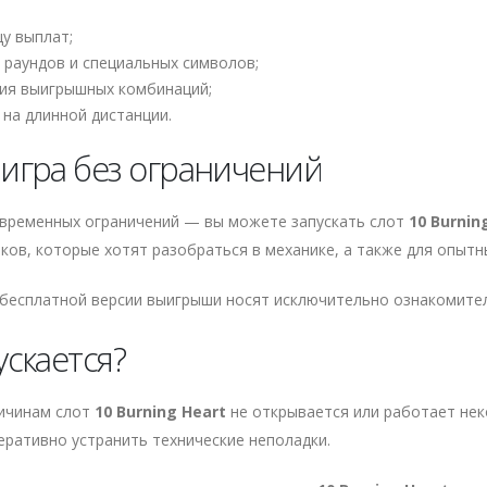
цу выплат;
 раундов и специальных символов;
ия выигрышных комбинаций;
 на длинной дистанции.
 игра без ограничений
временных ограничений — вы можете запускать слот
10 Burnin
ков, которые хотят разобраться в механике, а также для опытн
 бесплатной версии выигрыши носят исключительно ознакомител
ускается?
ричинам слот
10 Burning Heart
не открывается или работает не
еративно устранить технические неполадки.