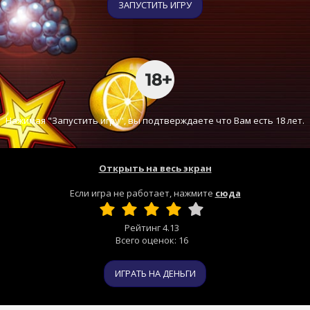
ЗАПУСТИТЬ ИГРУ
Нажимая "Запустить игру", вы подтверждаете что Вам есть 18 лет.
Открыть на весь экран
Если игра не работает, нажмите
сюда
Рейтинг
4.13
Всего оценок:
16
ИГРАТЬ НА ДЕНЬГИ