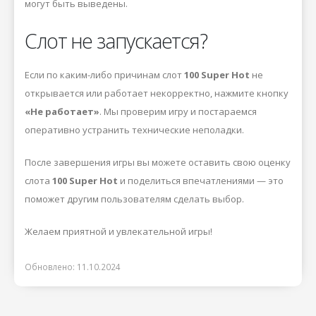
могут быть выведены.
Слот не запускается?
Если по каким-либо причинам слот
100 Super Hot
не
открывается или работает некорректно, нажмите кнопку
«Не работает»
. Мы проверим игру и постараемся
оперативно устранить технические неполадки.
После завершения игры вы можете оставить свою оценку
слота
100 Super Hot
и поделиться впечатлениями — это
поможет другим пользователям сделать выбор.
Желаем приятной и увлекательной игры!
Обновлено:
11.10.2024