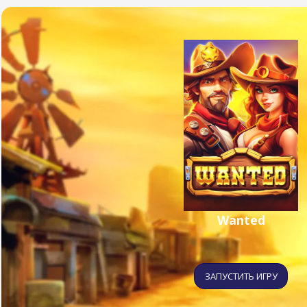
Wanted
ЗАПУСТИТЬ ИГРУ