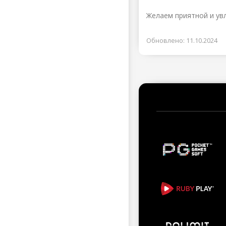
Желаем приятной и ув
Обновлено:
11.10.2024