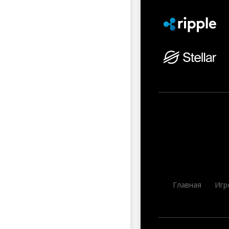
Главная
Игр