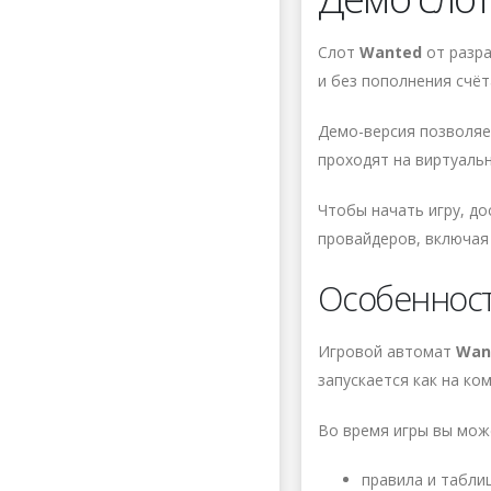
Слот
Wanted
от разр
и без пополнения счёт
Демо-версия позволяе
проходят на виртуальн
Чтобы начать игру, д
провайдеров, включая 
Особенност
Игровой автомат
Wan
запускается как на ко
Во время игры вы мож
правила и табли